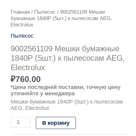
Количество
Главная
/
Пылесос
/ 9002561109 Мешки
товара
бумажные 1840P (5шт.) к пылесосам AEG,
9002561109
Electrolux
Мешки
Пылесос
бумажные
1840P
9002561109 Мешки бумажные
(5шт.)
к
1840P (5шт.) к пылесосам AEG,
пылесосам
Electrolux
AEG,
Electrolux
₽
760.00
*Цена последней поставки, точную цену
уточняйте у менеджера
Мешки бумажные 1840P (5шт.) к пылесосам
AEG, Electrolux
В корзину