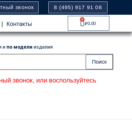
атный звонок
8 (495) 917 91 08
0
Cart
|
Контакты
₽
0.00
и и
по модели
изделия
Поиск
ный звонок, или воспользуйтесь