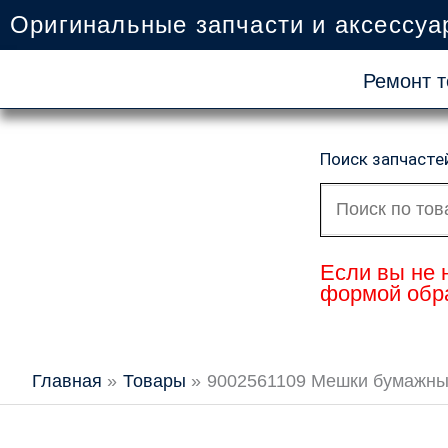
Перейти
Оригинальные запчасти и аксессуа
к
содержимому
Ремонт т
Поиск запчасте
Искать:
Если вы не 
формой обра
Главная
Товары
9002561109 Мешки бумажные 