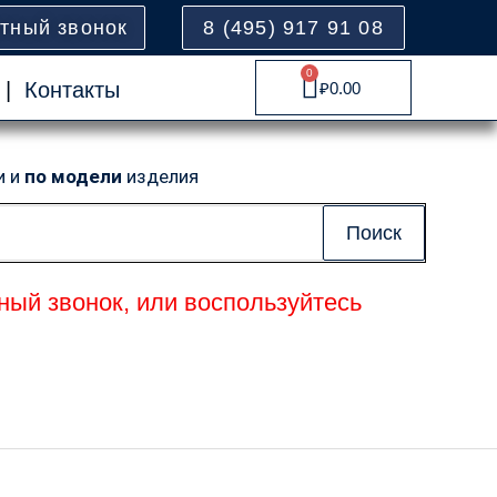
атный звонок
8 (495) 917 91 08
0
Cart
|
Контакты
₽
0.00
и и
по модели
изделия
Поиск
ный звонок, или воспользуйтесь