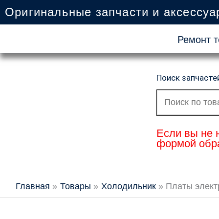
Перейти
Оригинальные запчасти и аксессуа
к
содержимому
Ремонт т
Поиск запчасте
Искать:
Если вы не 
формой обра
Главная
Товары
Холодильник
Платы элек