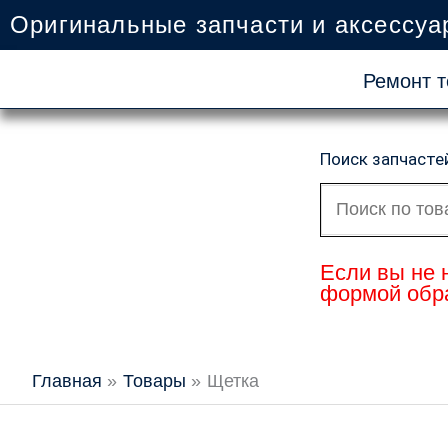
Перейти
Оригинальные запчасти и аксессуа
к
содержимому
Ремонт т
Поиск запчасте
Искать:
Если вы не 
формой обра
Главная
Товары
Щетка