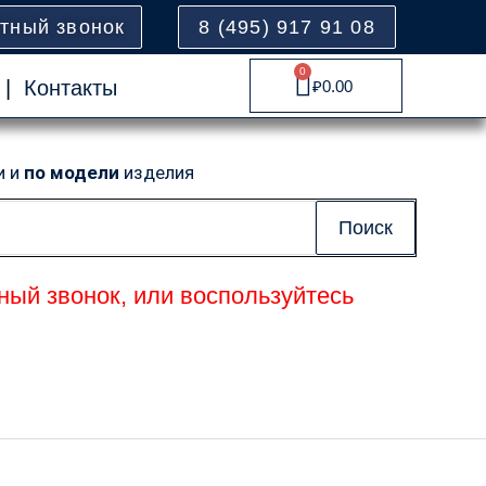
атный звонок
8 (495) 917 91 08
0
Cart
|
Контакты
₽
0.00
и и
по модели
изделия
Поиск
ный звонок, или воспользуйтесь