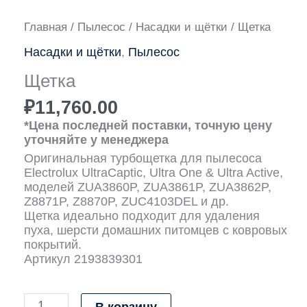
Количество
Главная
/
Пылесос
/
Насадки и щётки
/ Щетка
товара
Насадки и щётки
,
Пылесос
Щетка
Щетка
₽
11,760.00
*Цена последней поставки, точную цену
уточняйте у менеджера
Оригинальная турбощетка для пылесоса
Electrolux UltraCaptic, Ultra One & Ultra Active,
моделей ZUA3860P, ZUA3861P, ZUA3862P,
Z8871P, Z8870P, ZUC4103DEL и др.
Щетка идеально подходит для удаления
пуха, шерсти домашних питомцев с ковровых
покрытий.
Артикул 2193839301
В корзину