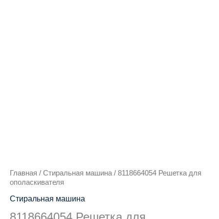
Количество
товара
8118664054
Решетка
для
ополаскивателя
Главная
/
Стиральная машина
/ 8118664054 Решетка для
ополаскивателя
Стиральная машина
8118664054 Решетка для