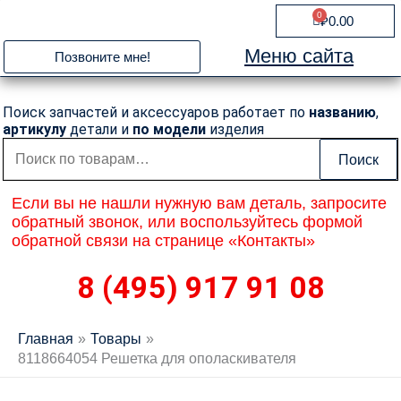
Перейти
0
Cart
₽
0.00
к
содержимому
Меню сайта
Позвоните мне!
Поиск запчастей и аксессуаров работает по
названию
,
артикулу
детали и
по модели
изделия
Искать:
Поиск
Если вы не нашли нужную вам деталь, запросите
обратный звонок, или воспользуйтесь формой
обратной связи на странице «Контакты»
8 (495) 917 91 08
Главная
Товары
8118664054 Решетка для ополаскивателя