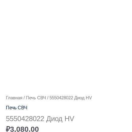
Количество
товара
5550428022
Диод
HV
Главная
/
Печь СВЧ
/ 5550428022 Диод HV
Печь СВЧ
5550428022 Диод HV
₽
3,080.00