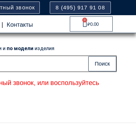
атный звонок
8 (495) 917 91 08
0
Cart
|
Контакты
₽
0.00
и и
по модели
изделия
Поиск
ный звонок, или воспользуйтесь