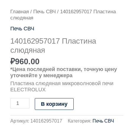
Количество
Главная
/
Печь СВЧ
/ 140162957017 Пластина
товара
слюдяная
140162957017
Печь СВЧ
Пластина
слюдяная
140162957017 Пластина
слюдяная
₽
960.00
*Цена последней поставки, точную цену
уточняйте у менеджера
Пластина слюдяная микроволновой печи
ELECTROLUX
В корзину
Артикул:
140162957017
Категория:
Печь СВЧ