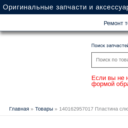
Перейти
Оригинальные запчасти и аксессуа
к
содержимому
Ремонт т
Поиск запчасте
Искать:
Если вы не 
формой обра
Главная
Товары
140162957017 Пластина сл