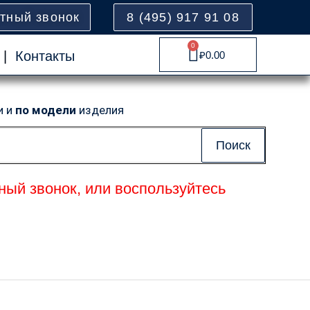
атный звонок
8 (495) 917 91 08
0
Cart
|
Контакты
₽
0.00
и и
по модели
изделия
Поиск
ный звонок, или воспользуйтесь