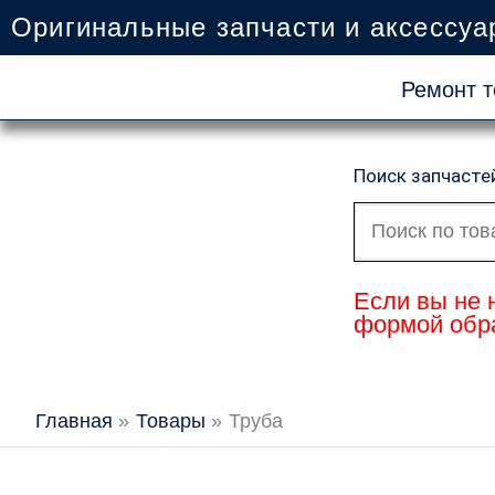
Перейти
Оригинальные запчасти и аксессуа
к
содержимому
Ремонт т
Поиск запчасте
Искать:
Если вы не 
формой обра
Главная
Товары
Труба