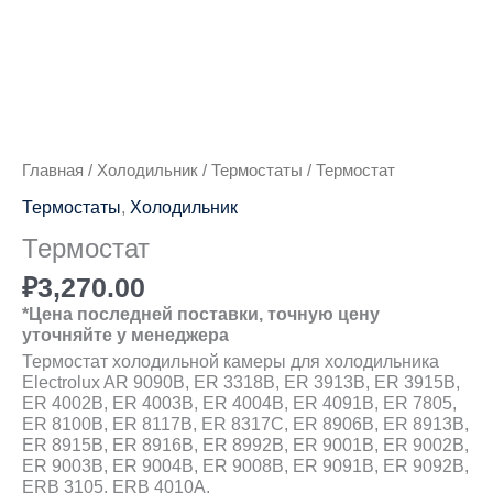
Количество
товара
Термостат
Главная
/
Холодильник
/
Термостаты
/ Термостат
Термостаты
,
Холодильник
Термостат
₽
3,270.00
*Цена последней поставки, точную цену
уточняйте у менеджера
Термостат холодильной камеры для холодильника
Electrolux AR 9090B, ER 3318B, ER 3913B, ER 3915B,
ER 4002B, ER 4003B, ER 4004B, ER 4091B, ER 7805,
ER 8100B, ER 8117B, ER 8317C, ER 8906B, ER 8913B,
ER 8915B, ER 8916B, ER 8992B, ER 9001B, ER 9002B,
ER 9003B, ER 9004B, ER 9008B, ER 9091B, ER 9092B,
ERB 3105, ERB 4010A,