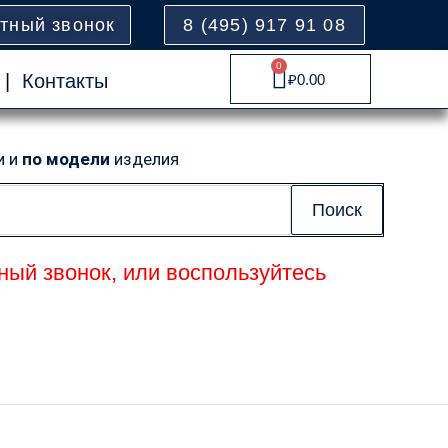
атный звонок
8 (495) 917 91 08
0
Cart
|
Контакты
₽
0.00
и и
по модели
изделия
Поиск
ный звонок, или воспользуйтесь