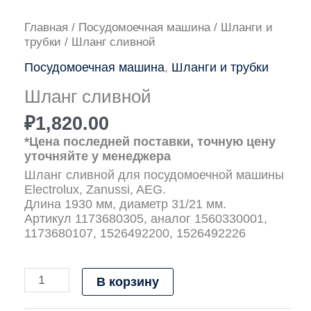
Количество
Главная
/
Посудомоечная машина
/
Шланги и
товара
трубки
/ Шланг сливной
Шланг
Посудомоечная машина
,
Шланги и трубки
сливной
Шланг сливной
₽
1,820.00
*Цена последней поставки, точную цену
уточняйте у менеджера
Шланг сливной для посудомоечной машины
Electrolux, Zanussi, AEG.
Длина 1930 мм, диаметр 31/21 мм.
Артикул 1173680305, аналог 1560330001,
1173680107, 1526492200, 1526492226
В корзину