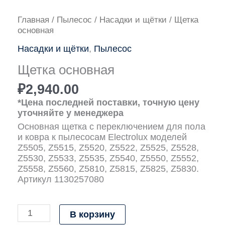
Количество
Главная
/
Пылесос
/
Насадки и щётки
/ Щетка
товара
основная
Щетка
Насадки и щётки
,
Пылесос
основная
Щетка основная
₽
2,940.00
*Цена последней поставки, точную цену
уточняйте у менеджера
Основная щетка с переключением для пола
и ковра к пылесосам Electrolux моделей
Z5505, Z5515, Z5520, Z5522, Z5525, Z5528,
Z5530, Z5533, Z5535, Z5540, Z5550, Z5552,
Z5558, Z5560, Z5810, Z5815, Z5825, Z5830.
Артикул 1130257080
В корзину