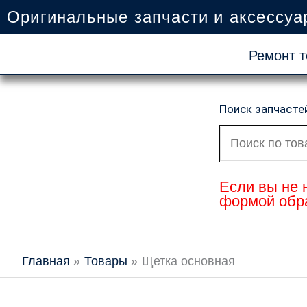
Перейти
Оригинальные запчасти и аксессуа
к
содержимому
Ремонт т
Поиск запчасте
Искать:
Если вы не 
формой обра
Главная
Товары
Щетка основная