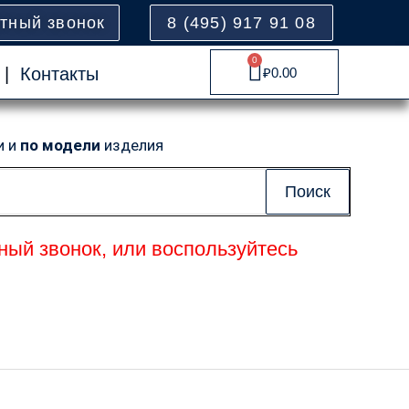
атный звонок
8 (495) 917 91 08
0
Cart
|
Контакты
₽
0.00
и и
по модели
изделия
Поиск
ный звонок, или воспользуйтесь