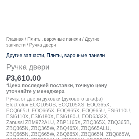
Главная
/
Плиты, варочные панели
/
Другие
запчасти
/ Ручка двери
Другие запчасти
,
Плиты, варочные панели
Ручка двери
₽
3,610.00
*Цена последней поставки, точную цену
уточняйте у менеджера
Ручка от двери духовки (духового шкафа)
Electrolux EOQ105US, EOQ105XS, EOQ365X,
EOQ665U, EOQ665X, EOQ965X, EOQ965U, ESI6110U,
ESI6110X, ESI6180X, ESI6180U, EOD6332X,
Zanussi ZBM972ALU, ZBP1165X, ZBQ365X, ZBQ365B,
ZBQ365N, ZBQ365W, ZBQ465X, ZBQ665ALU,
ZBQ665N, ZBQ665W, ZBQ665X, ZBQ865N, ZBQ865W,