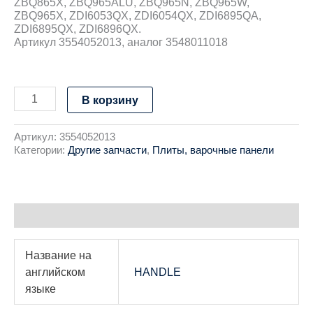
ZBQ865X, ZBQ965ALU, ZBQ965N, ZBQ965W,
ZBQ965X, ZDI6053QX, ZDI6054QX, ZDI6895QA,
ZDI6895QX, ZDI6896QX.
Артикул 3554052013, аналог 3548011018
В корзину
Артикул:
3554052013
Категории:
Другие запчасти
,
Плиты, варочные панели
Детали
Название на
английском
HANDLE
языке