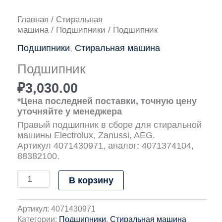
Количество
Главная
/
Стиральная
товара
машина
/
Подшипники
/ Подшипник
Подшипник
Подшипники
,
Стиральная машина
Подшипник
₽
3,030.00
*Цена последней поставки, точную цену
уточняйте у менеджера
Правый подшипник в сборе для стиральной
машины Electrolux, Zanussi, AEG.
Артикул 4071430971, аналог: 4071374104,
88382100.
В корзину
Артикул:
4071430971
Категории:
Подшипники
,
Стиральная машина