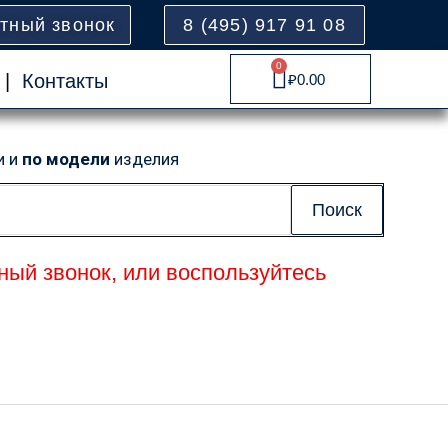
атный звонок
8 (495) 917 91 08
0
Cart
|
Контакты
₽
0.00
и и
по модели
изделия
Поиск
ный звонок, или воспользуйтесь