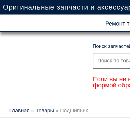
Перейти
Оригинальные запчасти и аксессуа
к
содержимому
Ремонт т
Поиск запчасте
Искать:
Если вы не 
формой обра
Главная
Товары
Подшипник