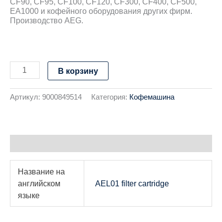
CF90, CF95, CF100, CF120, CF300, CF400, CF500,
EA1000 и кофейного оборудования других фирм.
Производство AEG.
В корзину
Артикул:
9000849514
Категория:
Кофемашина
Детали
Название на
английском
AEL01 filter cartridge
языке