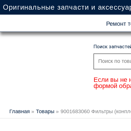
Перейти
Оригинальные запчасти и аксессуа
к
содержимому
Ремонт т
Поиск запчасте
Искать:
Если вы не 
формой обра
Главная
Товары
9001683060 Фильтры (конплек