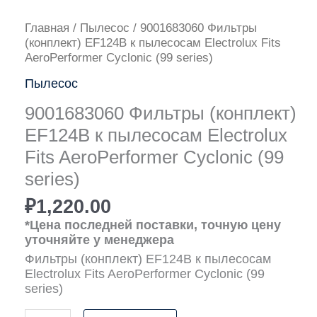
Количество
Главная
/
Пылесос
/ 9001683060 Фильтры
товара
(конплект) EF124B к пылесосам Electrolux Fits
9001683060
AeroPerformer Cyclonic (99 series)
Фильтры
Пылесос
(конплект)
EF124B
9001683060 Фильтры (конплект)
к
пылесосам
EF124B к пылесосам Electrolux
Electrolux
Fits AeroPerformer Cyclonic (99
Fits
series)
AeroPerformer
Cyclonic
₽
1,220.00
(99
series)
*Цена последней поставки, точную цену
уточняйте у менеджера
Фильтры (конплект) EF124B к пылесосам
Electrolux Fits AeroPerformer Cyclonic (99
series)