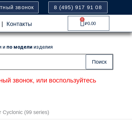
атный звонок
8 (495) 917 91 08
0
Cart
|
Контакты
₽
0.00
и и
по модели
изделия
Поиск
ный звонок, или воспользуйтесь
Cyclonic (99 series)