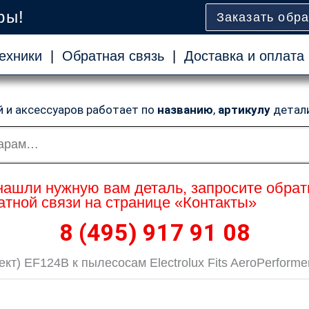
ры!
Заказать обр
ехники
|
Обратная связь
|
Доставка и оплата
й и аксессуаров работает по
названию
,
артикулу
детал
нашли нужную вам деталь, запросите обрат
тной связи на странице «Контакты»
8 (495) 917 91 08
т) EF124B к пылесосам Electrolux Fits AeroPerformer 