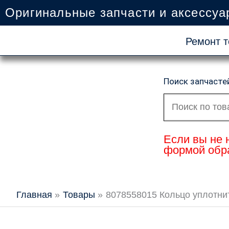
Перейти
Оригинальные запчасти и аксессуа
к
содержимому
Ремонт т
Поиск запчасте
Искать:
Если вы не 
формой обра
Главная
Товары
8078558015 Кольцо уплотните