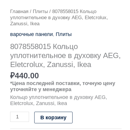
Количество
Главная
/
Плиты
/ 8078558015 Кольцо
товара
уплотнительное в духовку AEG, Eletcrolux,
8078558015
Zanussi, Ikea
Кольцо
варочные панели
,
Плиты
уплотнительное
в
8078558015 Кольцо
духовку
AEG,
уплотнительное в духовку AEG,
Eletcrolux,
Eletcrolux, Zanussi, Ikea
Zanussi,
Ikea
₽
440.00
*Цена последней поставки, точную цену
уточняйте у менеджера
Кольцо уплотнительное в духовку AEG,
Eletcrolux, Zanussi, Ikea
В корзину