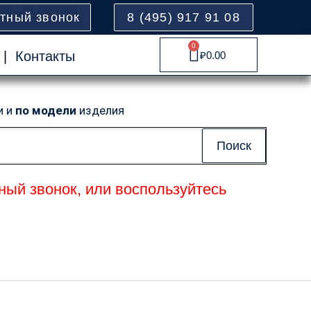
атный звонок
8 (495) 917 91 08
0
Cart
|
Контакты
₽
0.00
и и
по модели
изделия
Поиск
ный звонок, или воспользуйтесь