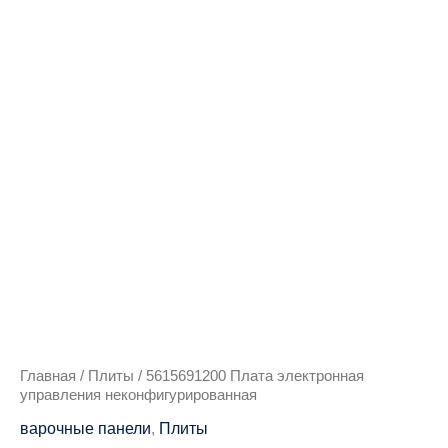
Количество
товара
5615691200
Плата
электронная
управления
неконфигурированная
Главная
/
Плиты
/ 5615691200 Плата электронная
управления неконфигурированная
варочные панели
,
Плиты