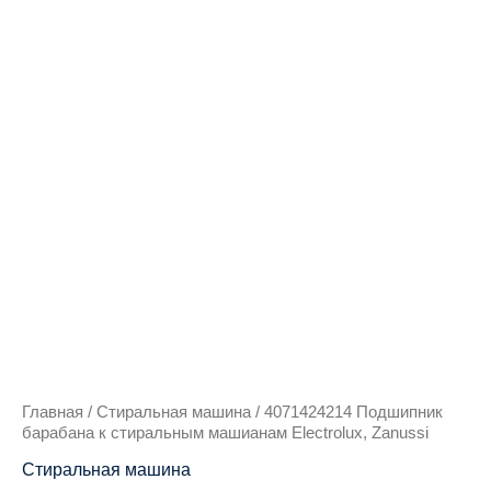
Количество
товара
4071424214
Подшипник
барабана
к
стиральным
машианам
Electrolux,
Zanussi
Главная
/
Стиральная машина
/ 4071424214 Подшипник
барабана к стиральным машианам Electrolux, Zanussi
Стиральная машина