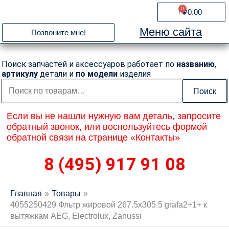
Перейти
0
Cart
₽
0.00
к
содержимому
Меню сайта
Позвоните мне!
Поиск запчастей и аксессуаров работает по
названию
,
артикулу
детали и
по модели
изделия
Искать:
Поиск
Если вы не нашли нужную вам деталь, запросите
обратный звонок, или воспользуйтесь формой
обратной связи на странице «Контакты»
8 (495) 917 91 08
Главная
Товары
4055250429 Фльтр жировой 267.5х305.5 grafa2+1+ к
вытяжкам AEG, Electrolux, Zanussi