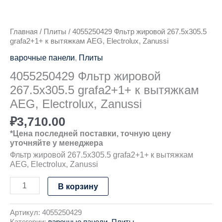
Главная
/
Плиты
/ 4055250429 Фльтр жировой 267.5х305.5
grafa2+1+ к вытяжкам AEG, Electrolux, Zanussi
варочные панели
,
Плиты
4055250429 Фльтр жировой
267.5х305.5 grafa2+1+ к вытяжкам
AEG, Electrolux, Zanussi
₽
3,710.00
*Цена последней поставки, точную цену
уточняйте у менеджера
Фльтр жировой 267.5х305.5 grafa2+1+ к вытяжкам
AEG, Electrolux, Zanussi
В корзину
Артикул:
4055250429
Категории:
варочные панели
,
Плиты