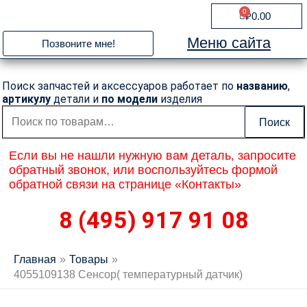
Перейти
0
Cart
₽
0.00
к
содержимому
Меню сайта
Позвоните мне!
Поиск запчастей и аксессуаров работает по
названию
,
артикулу
детали и
по модели
изделия
Искать:
Поиск
Если вы не нашли нужную вам деталь, запросите
обратный звонок, или воспользуйтесь формой
обратной связи на странице «Контакты»
8 (495) 917 91 08
Главная
Товары
4055109138 Сенсор( температурный датчик)