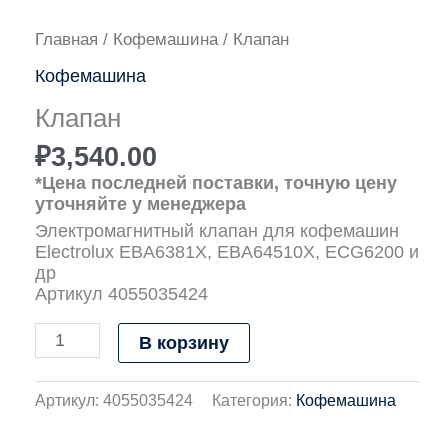
Количество
Главная
/
Кофемашина
/ Клапан
товара
Кофемашина
Клапан
Клапан
₽
3,540.00
*Цена последней поставки, точную цену
уточняйте у менеджера
Электромагнитный клапан для кофемашин
Electrolux EBA6381X, EBA64510X, ECG6200 и
др
Артикул 4055035424
В корзину
Артикул:
4055035424
Категория:
Кофемашина