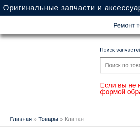
Перейти
Оригинальные запчасти и аксессуа
к
содержимому
Ремонт т
Поиск запчасте
Искать:
Если вы не 
формой обра
Главная
Товары
Клапан