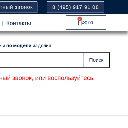
атный звонок
8 (495) 917 91 08
0
Cart
|
Контакты
₽
0.00
и и
по модели
изделия
Поиск
ный звонок, или воспользуйтесь