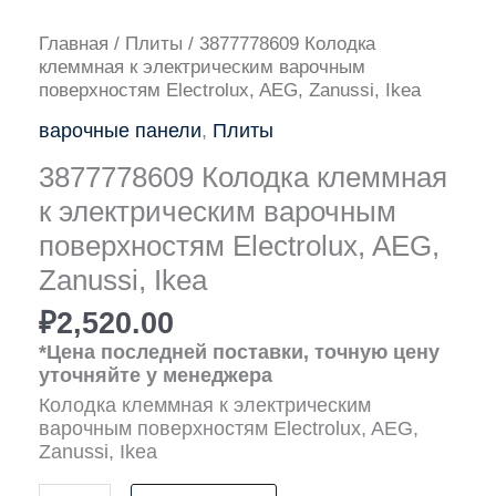
Количество
Главная
/
Плиты
/ 3877778609 Колодка
товара
клеммная к электрическим варочным
3877778609
поверхностям Electrolux, AEG, Zanussi, Ikea
Колодка
варочные панели
,
Плиты
клеммная
к
3877778609 Колодка клеммная
электрическим
варочным
к электрическим варочным
поверхностям
поверхностям Electrolux, AEG,
Electrolux,
Zanussi, Ikea
AEG,
Zanussi,
₽
2,520.00
Ikea
*Цена последней поставки, точную цену
уточняйте у менеджера
Колодка клеммная к электрическим
варочным поверхностям Electrolux, AEG,
Zanussi, Ikea