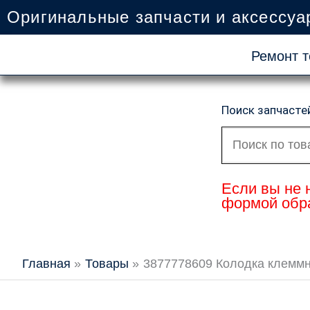
Перейти
Оригинальные запчасти и аксессуа
к
содержимому
Ремонт т
Поиск запчасте
Искать:
Если вы не 
формой обра
Главная
Товары
3877778609 Колодка клеммна