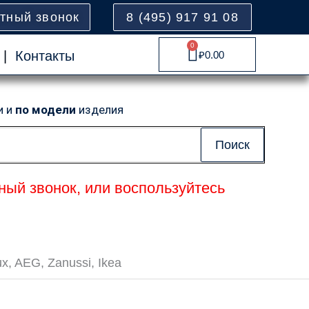
атный звонок
8 (495) 917 91 08
0
Cart
|
Контакты
₽
0.00
и и
по модели
изделия
Поиск
ный звонок, или воспользуйтесь
, AEG, Zanussi, Ikea