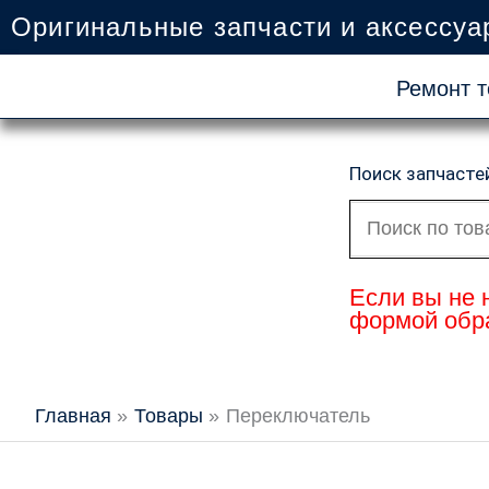
Перейти
Оригинальные запчасти и аксессуа
к
содержимому
Ремонт т
Поиск запчасте
Искать:
Если вы не 
формой обра
Главная
Товары
Переключатель