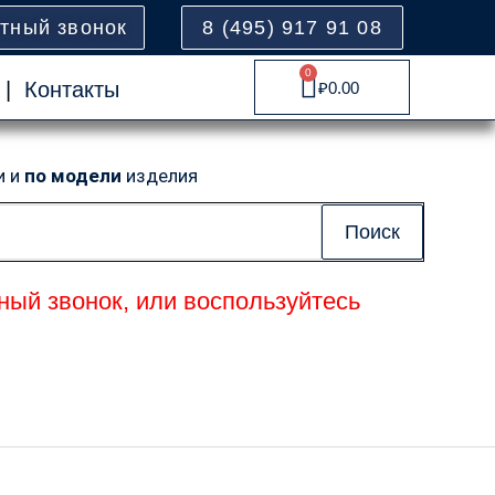
атный звонок
8 (495) 917 91 08
0
Cart
|
Контакты
₽
0.00
и и
по модели
изделия
Поиск
ный звонок, или воспользуйтесь