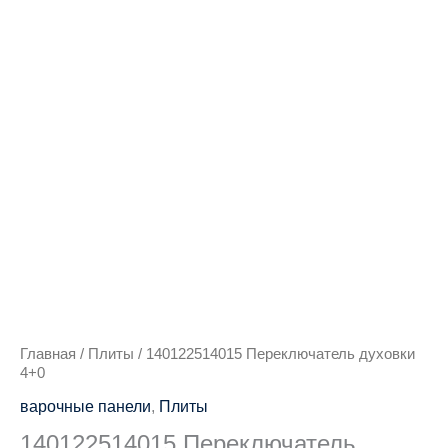
Количество
товара
140122514015
Переключатель
духовки
4+0
Главная
/
Плиты
/ 140122514015 Переключатель духовки
4+0
варочные панели
,
Плиты
140122514015 Переключатель