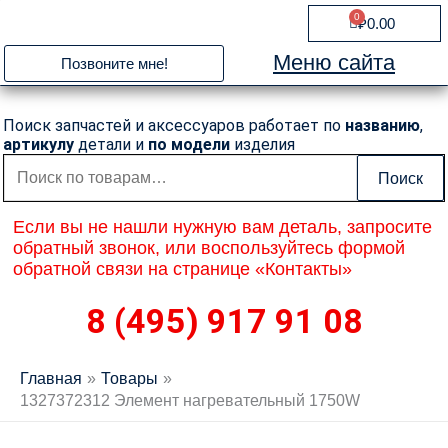
Перейти
0
Cart
₽
0.00
к
содержимому
Меню сайта
Позвоните мне!
Поиск запчастей и аксессуаров работает по
названию
,
артикулу
детали и
по модели
изделия
Искать:
Поиск
Если вы не нашли нужную вам деталь, запросите
обратный звонок, или воспользуйтесь формой
обратной связи на странице «Контакты»
8 (495) 917 91 08
Главная
Товары
1327372312 Элемент нагревательный 1750W