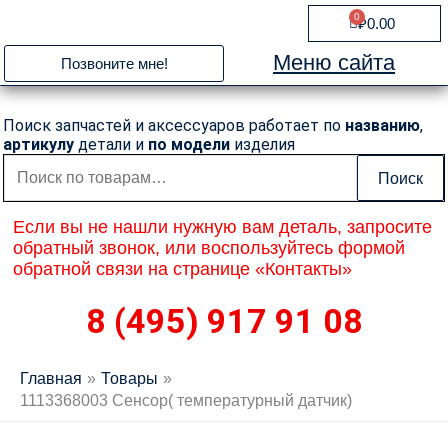
Перейти
0
Cart
₽
0.00
к
содержимому
Меню сайта
Позвоните мне!
Поиск запчастей и аксессуаров работает по
названию
,
артикулу
детали и
по модели
изделия
Искать:
Поиск
Если вы не нашли нужную вам деталь, запросите
обратный звонок, или воспользуйтесь формой
обратной связи на странице «Контакты»
8 (495) 917 91 08
Главная
Товары
1113368003 Сенсор( температурный датчик)