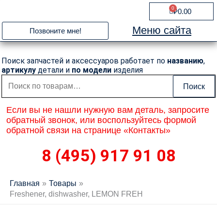
Перейти
0
Cart
₽
0.00
к
содержимому
Меню сайта
Позвоните мне!
Поиск запчастей и аксессуаров работает по
названию
,
артикулу
детали и
по модели
изделия
Искать:
Поиск
Если вы не нашли нужную вам деталь, запросите
обратный звонок, или воспользуйтесь формой
обратной связи на странице «Контакты»
8 (495) 917 91 08
Главная
Товары
Freshener, dishwasher, LEMON FREH