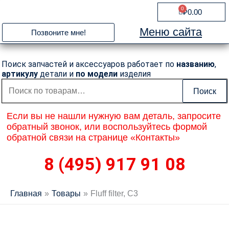
Перейти
0
Cart
₽
0.00
к
содержимому
Меню сайта
Позвоните мне!
Поиск запчастей и аксессуаров работает по
названию
,
артикулу
детали и
по модели
изделия
Искать:
Поиск
Если вы не нашли нужную вам деталь, запросите
обратный звонок, или воспользуйтесь формой
обратной связи на странице «Контакты»
8 (495) 917 91 08
Главная
Товары
Fluff filter, C3