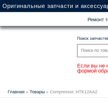
Перейти
Оригинальные запчасти и аксессуа
к
содержимому
Ремонт т
Поиск запчасте
Искать:
Если вы не 
формой обра
Главная
Товары
Compressor, HTK12AA2