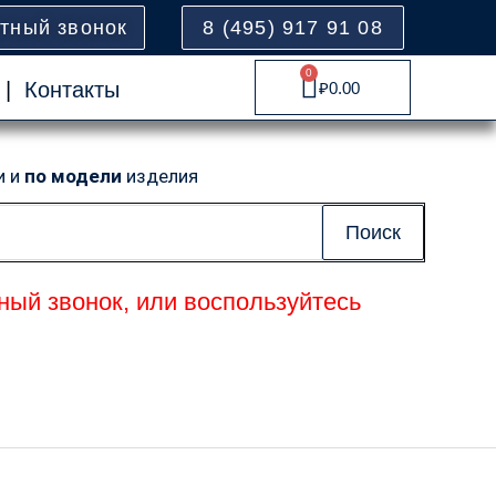
атный звонок
8 (495) 917 91 08
0
Cart
|
Контакты
₽
0.00
и и
по модели
изделия
Поиск
ный звонок, или воспользуйтесь