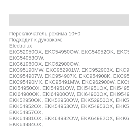
Описание
Переключатель режима 10+0
Подходит к духовкам:
Electrolux
EKC52950OX, EKC54950OW, EKC54952OK, EKC5
EKC54953OW,
EKC61960OX, EKC62900OW,
EKC95190MW, EKC952901W, EKC952903X, EKC9
EKC954907W, EKC954907X, EKC954908K, EKC9
EKC95490MX, EKC95491MW, EKC962900W, EKC
EKI54950OX, EKI54951OW, EKI54951OX, EKI549
EKI64900OK, EKI64900OW, EKI64900OX, EKI9549
EKK52950OK, EKK52950OW, EKK52950OX, EKK5
EKK54952OX, EKK54953OW, EKK54953OX, EKK5
EKK54957OX,
EKK64981OX, EKK64982OW, EKK64982OX, EKK
EKK64984OX,