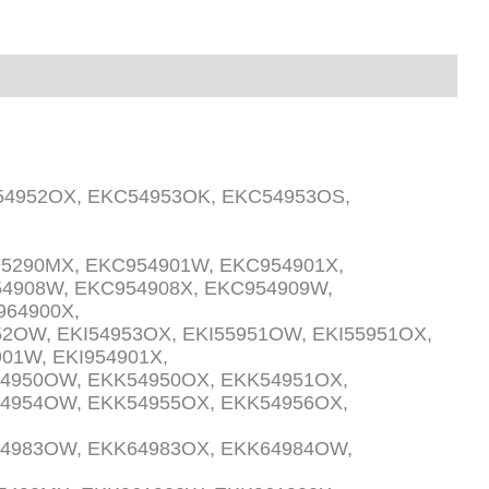
4952OX, EKC54953OK, EKC54953OS,
5290MX, EKC954901W, EKC954901X,
54908W, EKC954908X, EKC954909W,
964900X,
52OW, EKI54953OX, EKI55951OW, EKI55951OX,
01W, EKI954901X,
4950OW, EKK54950OX, EKK54951OX,
4954OW, EKK54955OX, EKK54956OX,
64983OW, EKK64983OX, EKK64984OW,