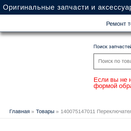
Перейти
Оригинальные запчасти и аксессуа
к
содержимому
Ремонт т
Поиск запчасте
Искать:
Если вы не 
формой обра
Главная
Товары
140075147011 Переключатель