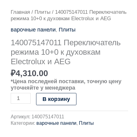
Количество
Главная
/
Плиты
/ 140075147011 Переключатель
товара
режима 10+0 к духовкам Electrolux и AEG
140075147011
варочные панели
,
Плиты
Переключатель
режима
140075147011 Переключатель
10+0
к
режима 10+0 к духовкам
духовкам
Electrolux и AEG
Electrolux
и
₽
4,310.00
AEG
*Цена последней поставки, точную цену
уточняйте у менеджера
В корзину
Артикул:
140075147011
Категории:
варочные панели
,
Плиты