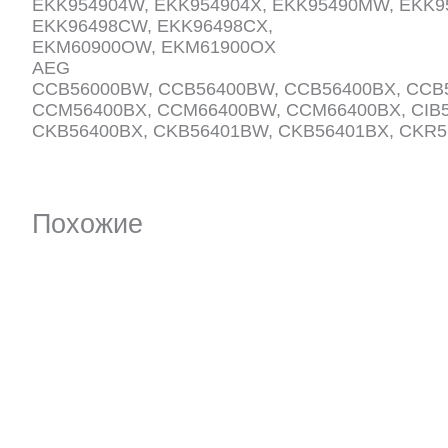
EKK954904W, EKK954904X, EKK95490MW, EKK9
EKK96498CW, EKK96498CX,
EKM60900OW, EKM61900OX
AEG
CCB56000BW, CCB56400BW, CCB56400BX, CCB
CCM56400BX, CCM66400BW, CCM66400BX, CIB5
CKB56400BX, CKB56401BW, CKB56401BX, CKR
Похожие