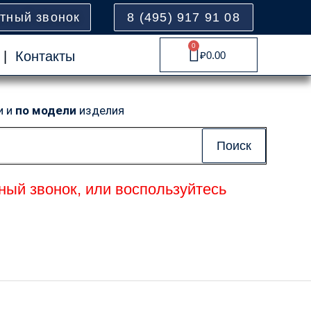
атный звонок
8 (495) 917 91 08
0
Cart
|
Контакты
₽
0.00
и и
по модели
изделия
Поиск
ный звонок, или воспользуйтесь