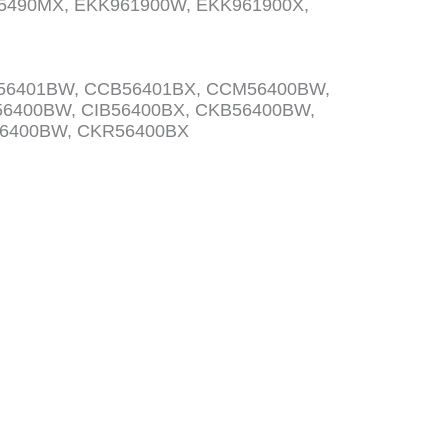
5490MX, EKK961900W, EKK961900X,
56401BW, CCB56401BX, CCM56400BW,
6400BW, CIB56400BX, CKB56400BW,
56400BW, CKR56400BX